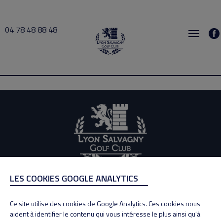
04 78 48 88 48
initiation 2026-07-17 15:00 → 2026-07-17 15:30
LES COOKIES GOOGLE ANALYTICS
ADRESSE
Adresse : 100, Rue des Granges
Ce site utilise des cookies de Google Analytics. Ces cookies nous
69890 La Tour de Salvagny
aident à identifier le contenu qui vous intéresse le plus ainsi qu'à
Tél : 04 78 48 88 48