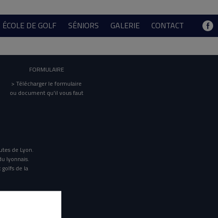
ÉCOLE DE GOLF
SÉNIORS
GALERIE
CONTACT
FORMULAIRE
> Télécharger le formulaire
ou document qu'il vous faut
utes de Lyon.
du lyonnais.
 golfs de la