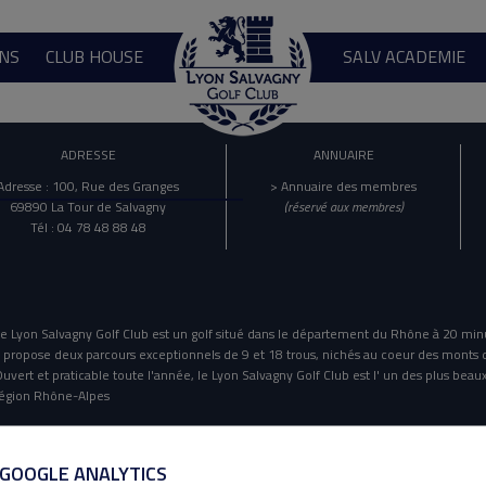
NS
CLUB HOUSE
SALV ACADEMIE
ADRESSE
ANNUAIRE
Adresse : 100, Rue des Granges
> Annuaire des membres
69890 La Tour de Salvagny
(réservé aux membres)
Tél : 04 78 48 88 48
e Lyon Salvagny Golf Club est un golf situé dans le département du Rhône à 20 min
l propose deux parcours exceptionnels de 9 et 18 trous, nichés au coeur des monts 
uvert et praticable toute l'année, le Lyon Salvagny Golf Club est l' un des plus beaux
égion Rhône-Alpes
Mentions Légales
Politique De Confidentialité
 GOOGLE ANALYTICS