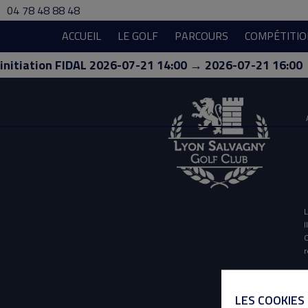
04 78 48 88 48
ACCUEIL
LE GOLF
PARCOURS
COMPÉTITIO
initiation FIDAL 2026-07-21 14:00 → 2026-07-21 16:00
L
I
O
r
LES COOKIES