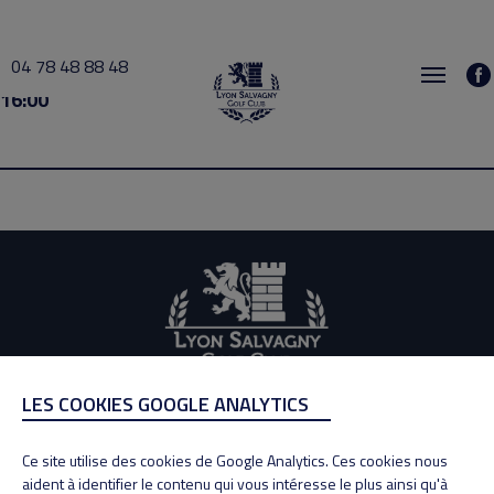
04 78 48 88 48
initiation BETEM 2026-07-17 15:00 → 2026-07-17
16:00
LES COOKIES GOOGLE ANALYTICS
ADRESSE
Ce site utilise des cookies de Google Analytics. Ces cookies nous
Adresse : 100, Rue des Granges
aident à identifier le contenu qui vous intéresse le plus ainsi qu'à
69890 La Tour de Salvagny