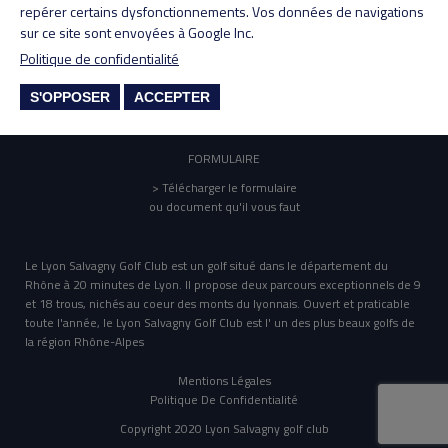
repérer certains dysfonctionnements. Vos données de navigations
Tél : 04 78 48 88 48
sur ce site sont envoyées à Google Inc.
Politique de confidentialité
ANNUAIRE
> Annuaire des membres
S'OPPOSER
ACCEPTER
(réservé aux membres)
FORMULAIRE
> Télécharger le formulaire
ou document qu'il vous faut
Le Lyon Salvagny Golf Club est un golf situé dans le département du
Rhône à 20 minutes de Lyon. Il propose deux parcours exceptionnels de 9
et 18 trous, nichés au coeur des monts du lyonnais. Ouvert et praticable
toute l'année, le Lyon Salvagny Golf Club est l' un des plus beaux golfs de
la région Rhône-Alpes
Mentions Légales
Politique De Confidentialité
Copyright 2020 Lyon Salvagny golf club