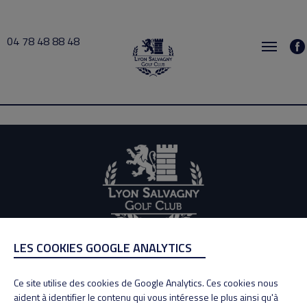
04 78 48 88 48
Juchet 2026-06-23 12:00 → 2026-06-23 13:00
LES COOKIES GOOGLE ANALYTICS
ADRESSE
Adresse : 100, Rue des Granges
Ce site utilise des cookies de Google Analytics. Ces cookies nous
69890 La Tour de Salvagny
aident à identifier le contenu qui vous intéresse le plus ainsi qu'à
Tél : 04 78 48 88 48