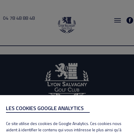
04 78 48 88 48
Katarina 2026-06-24 07:30 → 2026-06-24 10:00
LES COOKIES GOOGLE ANALYTICS
ADRESSE
Adresse : 100, Rue des Granges
Ce site utilise des cookies de Google Analytics. Ces cookies nous
69890 La Tour de Salvagny
aident à identifier le contenu qui vous intéresse le plus ainsi qu'à
Tél : 04 78 48 88 48