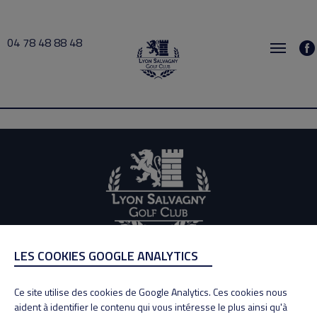
04 78 48 88 48
Labe 2025-12-01 14:00 → 2025-12-01 15:00
LES COOKIES GOOGLE ANALYTICS
ADRESSE
Adresse : 100, Rue des Granges
Ce site utilise des cookies de Google Analytics. Ces cookies nous
69890 La Tour de Salvagny
aident à identifier le contenu qui vous intéresse le plus ainsi qu'à
Tél : 04 78 48 88 48