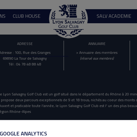
NS
CLUB HOUSE
SALV ACADEMIE
ADRESSE
ANNUAIRE
Adresse : 100, Rue des Granges
> Annuaire des membres
69890 La Tour de Salvagny
(réservé aux membres)
Tél : 04 78 48 88 48
e Lyon Salvagny Golf Club est un golf situé dans le département du Rhône à 20 min
l propose deux parcours exceptionnels de 9 et 18 trous, nichés au coeur des monts 
uvert et praticable toute l'année, le Lyon Salvagny Golf Club est l' un des plus beaux
égion Rhône-Alpes
Mentions Légales
Politique De Confidentialité
 GOOGLE ANALYTICS