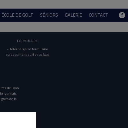
ÉCOLE DE GOLF
SÉNIORS
GALERIE
CONTACT
FORMULAIRE
> Télécharger le formulaire
ou document qu'il vous faut
utes de Lyon.
du lyonnais.
 golfs de la