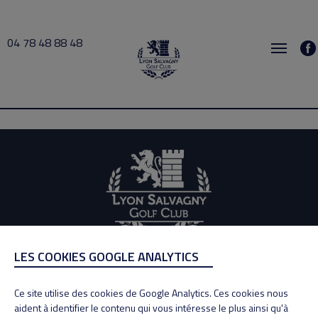
04 78 48 88 48
Larretche 2025-08-15 18:30 → 2025-08-15 20:00
LES COOKIES GOOGLE ANALYTICS
ADRESSE
Adresse : 100, Rue des Granges
Ce site utilise des cookies de Google Analytics. Ces cookies nous
69890 La Tour de Salvagny
aident à identifier le contenu qui vous intéresse le plus ainsi qu'à
Tél : 04 78 48 88 48