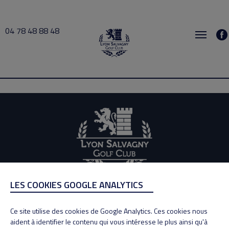
04 78 48 88 48
LEONG 2026-07-16 09:30 → 2026-07-16 11:30
LES COOKIES GOOGLE ANALYTICS
ADRESSE
Adresse : 100, Rue des Granges
Ce site utilise des cookies de Google Analytics. Ces cookies nous
69890 La Tour de Salvagny
aident à identifier le contenu qui vous intéresse le plus ainsi qu'à
Tél : 04 78 48 88 48