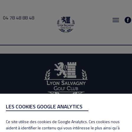
04 78 48 88 48
Lopez 2026-06-26 09:00 → 2026-06-26 10:00
LES COOKIES GOOGLE ANALYTICS
ADRESSE
Adresse : 100, Rue des Granges
Ce site utilise des cookies de Google Analytics. Ces cookies nous
69890 La Tour de Salvagny
aident à identifier le contenu qui vous intéresse le plus ainsi qu'à
Tél : 04 78 48 88 48