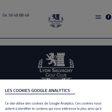
04 78 48 88 48
Mariaud 2026-06-02 19:00 → 2026-06-02 20:00
LES COOKIES GOOGLE ANALYTICS
ADRESSE
Adresse : 100, Rue des Granges
Ce site utilise des cookies de Google Analytics. Ces cookies nous
69890 La Tour de Salvagny
aident à identifier le contenu qui vous intéresse le plus ainsi qu'à
Tél : 04 78 48 88 48