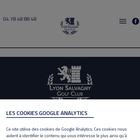
04 78 48 88 48
Matinée 2025-09-04 09:00 → 2025-09-04 13:00
LES COOKIES GOOGLE ANALYTICS
ADRESSE
Adresse : 100, Rue des Granges
Ce site utilise des cookies de Google Analytics. Ces cookies nous
69890 La Tour de Salvagny
aident à identifier le contenu qui vous intéresse le plus ainsi qu'à
Tél : 04 78 48 88 48