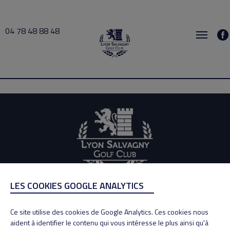
04 78 48 88 48
MIFSUD 2026-06-12 18:00 → 2026-06-12 19:00
LES COOKIES GOOGLE ANALYTICS
ADRESSE
Adresse : 100, Rue des Granges
Ce site utilise des cookies de Google Analytics. Ces cookies nous
69890 La Tour de Salvagny
aident à identifier le contenu qui vous intéresse le plus ainsi qu'à
Tél : 04 78 48 88 48