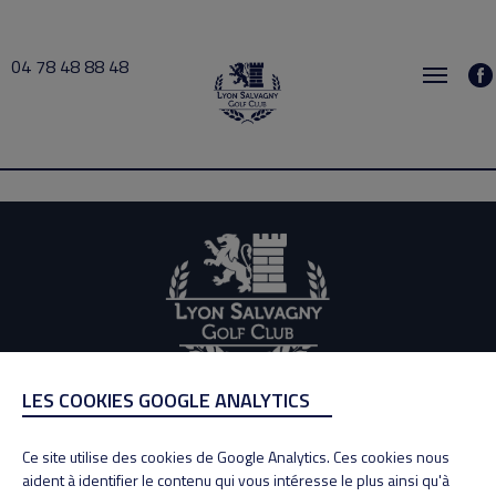
04 78 48 88 48
MOLLIER 2026-07-06 18:00 → 2026-07-06 19:00
LES COOKIES GOOGLE ANALYTICS
ADRESSE
Adresse : 100, Rue des Granges
Ce site utilise des cookies de Google Analytics. Ces cookies nous
69890 La Tour de Salvagny
aident à identifier le contenu qui vous intéresse le plus ainsi qu'à
Tél : 04 78 48 88 48