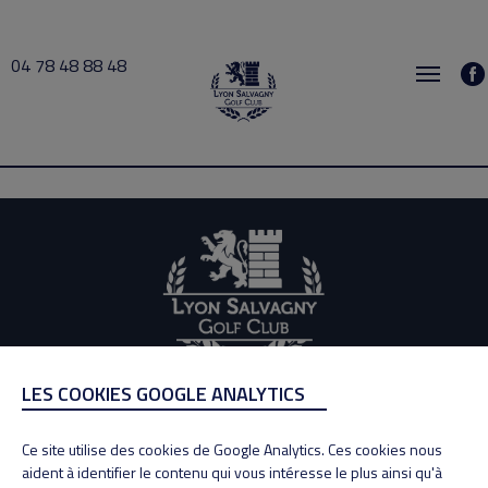
04 78 48 88 48
PELLENZ 2025-05-20 16:00 → 2025-05-20 18:00
LES COOKIES GOOGLE ANALYTICS
ADRESSE
Adresse : 100, Rue des Granges
Ce site utilise des cookies de Google Analytics. Ces cookies nous
69890 La Tour de Salvagny
aident à identifier le contenu qui vous intéresse le plus ainsi qu'à
Tél : 04 78 48 88 48