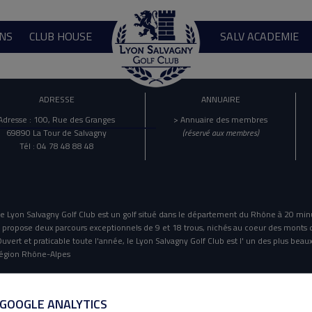
NS
CLUB HOUSE
SALV ACADEMIE
ADRESSE
ANNUAIRE
Adresse : 100, Rue des Granges
> Annuaire des membres
69890 La Tour de Salvagny
(réservé aux membres)
Tél : 04 78 48 88 48
e Lyon Salvagny Golf Club est un golf situé dans le département du Rhône à 20 min
l propose deux parcours exceptionnels de 9 et 18 trous, nichés au coeur des monts 
uvert et praticable toute l'année, le Lyon Salvagny Golf Club est l' un des plus beaux
égion Rhône-Alpes
Mentions Légales
Politique De Confidentialité
 GOOGLE ANALYTICS