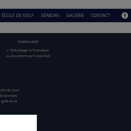
ÉCOLE DE GOLF
SÉNIORS
GALERIE
CONTACT
FORMULAIRE
> Télécharger le formulaire
ou document qu'il vous faut
utes de Lyon.
du lyonnais.
 golfs de la