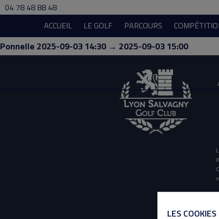
04 78 48 88 48
ACCUEIL
LE GOLF
PARCOURS
COMPÉTITIO
Ponnelle 2025-09-03 14:30 → 2025-09-03 15:00
L
I
O
r
LES COOKIES