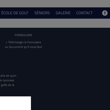
ÉCOLE DE GOLF
SÉNIORS
GALERIE
CONTACT
FORMULAIRE
> Télécharger le formulaire
ou document qu'il vous faut
utes de Lyon.
du lyonnais.
 golfs de la