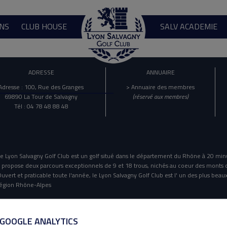
NS
CLUB HOUSE
SALV ACADEMIE
ADRESSE
ANNUAIRE
Adresse : 100, Rue des Granges
> Annuaire des membres
69890 La Tour de Salvagny
(réservé aux membres)
Tél : 04 78 48 88 48
e Lyon Salvagny Golf Club est un golf situé dans le département du Rhône à 20 min
l propose deux parcours exceptionnels de 9 et 18 trous, nichés au coeur des monts 
uvert et praticable toute l'année, le Lyon Salvagny Golf Club est l' un des plus beaux
égion Rhône-Alpes
Mentions Légales
Politique De Confidentialité
 GOOGLE ANALYTICS