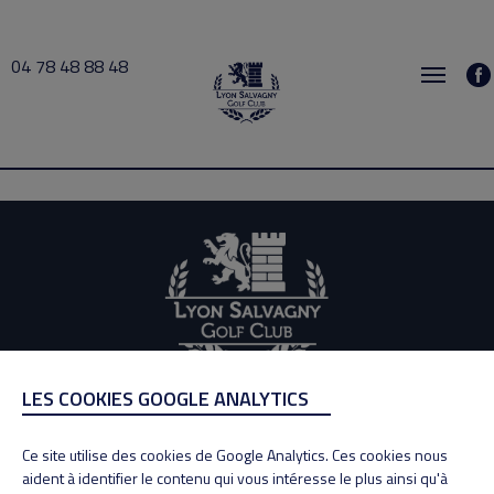
04 78 48 88 48
Riviere Lounis 2026-07-05 09:00 → 2026-07-05 10:00
LES COOKIES GOOGLE ANALYTICS
ADRESSE
Adresse : 100, Rue des Granges
Ce site utilise des cookies de Google Analytics. Ces cookies nous
69890 La Tour de Salvagny
aident à identifier le contenu qui vous intéresse le plus ainsi qu'à
Tél : 04 78 48 88 48