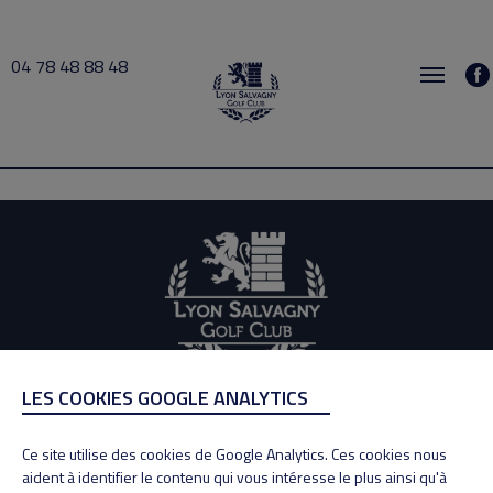
04 78 48 88 48
Rollin 2026-05-30 15:00 → 2026-05-30 16:00
LES COOKIES GOOGLE ANALYTICS
ADRESSE
Adresse : 100, Rue des Granges
Ce site utilise des cookies de Google Analytics. Ces cookies nous
69890 La Tour de Salvagny
aident à identifier le contenu qui vous intéresse le plus ainsi qu'à
Tél : 04 78 48 88 48