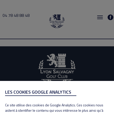
04 78 48 88 48
Rollin 2026-07-03 10:00 → 2026-07-03 11:00
LES COOKIES GOOGLE ANALYTICS
ADRESSE
Adresse : 100, Rue des Granges
Ce site utilise des cookies de Google Analytics. Ces cookies nous
69890 La Tour de Salvagny
aident à identifier le contenu qui vous intéresse le plus ainsi qu'à
Tél : 04 78 48 88 48