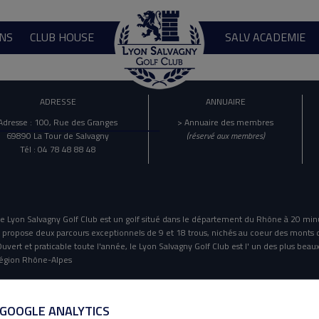
NS
CLUB HOUSE
SALV ACADEMIE
ADRESSE
ANNUAIRE
Adresse : 100, Rue des Granges
> Annuaire des membres
69890 La Tour de Salvagny
(réservé aux membres)
Tél : 04 78 48 88 48
e Lyon Salvagny Golf Club est un golf situé dans le département du Rhône à 20 min
l propose deux parcours exceptionnels de 9 et 18 trous, nichés au coeur des monts 
uvert et praticable toute l'année, le Lyon Salvagny Golf Club est l' un des plus beaux
égion Rhône-Alpes
Mentions Légales
Politique De Confidentialité
 GOOGLE ANALYTICS