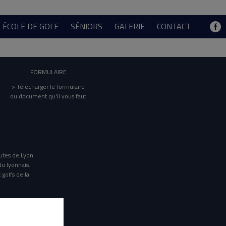
ÉCOLE DE GOLF
SÉNIORS
GALERIE
CONTACT
FORMULAIRE
> Télécharger le formulaire
ou document qu'il vous faut
utes de Lyon.
du lyonnais.
 golfs de la