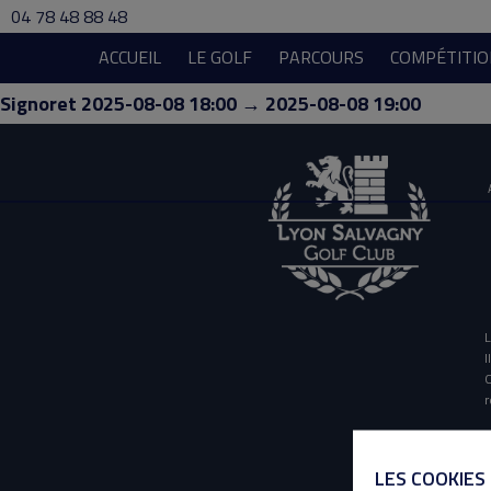
04 78 48 88 48
ACCUEIL
LE GOLF
PARCOURS
COMPÉTITIO
Signoret 2025-08-08 18:00 → 2025-08-08 19:00
L
I
O
r
LES COOKIES