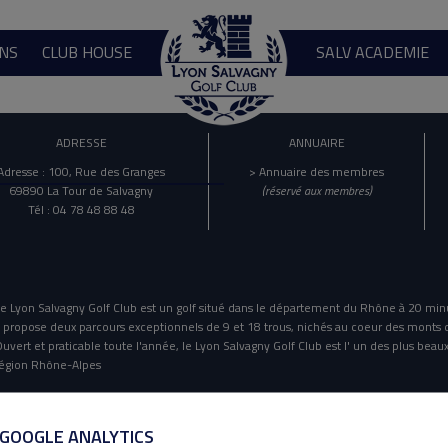
NS
CLUB HOUSE
SALV ACADEMIE
ADRESSE
ANNUAIRE
Adresse : 100, Rue des Granges
> Annuaire des membres
69890 La Tour de Salvagny
(réservé aux membres)
Tél : 04 78 48 88 48
e Lyon Salvagny Golf Club est un golf situé dans le département du Rhône à 20 min
l propose deux parcours exceptionnels de 9 et 18 trous, nichés au coeur des monts 
uvert et praticable toute l'année, le Lyon Salvagny Golf Club est l' un des plus beaux
égion Rhône-Alpes
Mentions Légales
Politique De Confidentialité
 GOOGLE ANALYTICS