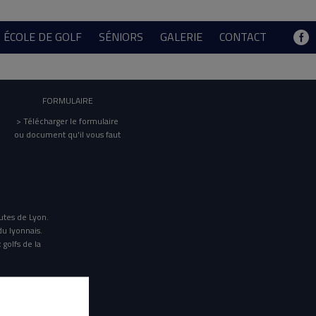
ÉCOLE DE GOLF
SÉNIORS
GALERIE
CONTACT
FORMULAIRE
> Télécharger le formulaire
ou document qu'il vous faut
utes de Lyon.
du lyonnais.
 golfs de la