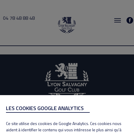
04 78 48 88 48
Stage 2025-07-31 07:00 → 2025-07-31 20:00
LES COOKIES GOOGLE ANALYTICS
ADRESSE
Adresse : 100, Rue des Granges
Ce site utilise des cookies de Google Analytics. Ces cookies nous
69890 La Tour de Salvagny
aident à identifier le contenu qui vous intéresse le plus ainsi qu'à
Tél : 04 78 48 88 48