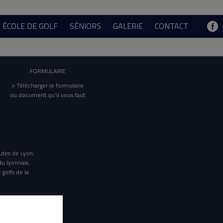
ÉCOLE DE GOLF
SÉNIORS
GALERIE
CONTACT
FORMULAIRE
> Télécharger le formulaire
ou document qu'il vous faut
utes de Lyon.
du lyonnais.
 golfs de la