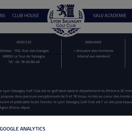
NS
CLUB HOUSE
SALV ACADEMIE
ADRESSE
ANNUAIRE
Adresse : 100, Rue des Granges
> Annuaire des membres
69890 La Tour de Salvagny
(réservé aux membres)
Tél : 04 78 48 88 48
e Lyon Salvagny Golf Club est un golf situé dans le département du Rhône à 20 min
l propose deux parcours exceptionnels de 9 et 18 trous, nichés au coeur des monts 
uvert et praticable toute l'année, le Lyon Salvagny Golf Club est l' un des plus beaux
égion Rhône-Alpes
Mentions Légales
Politique De Confidentialité
 GOOGLE ANALYTICS