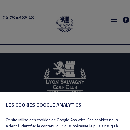
04 78 48 88 48
Tissié 2026-05-27 12:00 → 2026-05-27 13:00
LES COOKIES GOOGLE ANALYTICS
ADRESSE
Adresse : 100, Rue des Granges
Ce site utilise des cookies de Google Analytics. Ces cookies nous
69890 La Tour de Salvagny
aident à identifier le contenu qui vous intéresse le plus ainsi qu'à
Tél : 04 78 48 88 48