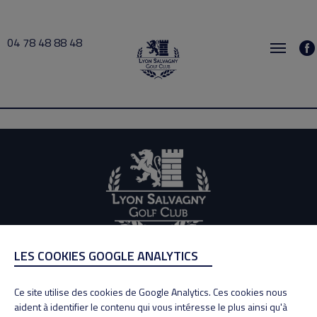
04 78 48 88 48
vacher 2026-06-04 15:30 → 2026-06-04 16:30
LES COOKIES GOOGLE ANALYTICS
ADRESSE
Adresse : 100, Rue des Granges
Ce site utilise des cookies de Google Analytics. Ces cookies nous
69890 La Tour de Salvagny
aident à identifier le contenu qui vous intéresse le plus ainsi qu'à
Tél : 04 78 48 88 48