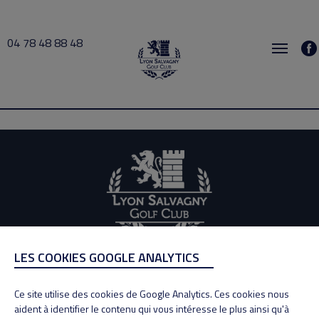
04 78 48 88 48
Vincent 2026-06-16 19:00 → 2026-06-16 20:00
LES COOKIES GOOGLE ANALYTICS
ADRESSE
Adresse : 100, Rue des Granges
Ce site utilise des cookies de Google Analytics. Ces cookies nous
69890 La Tour de Salvagny
aident à identifier le contenu qui vous intéresse le plus ainsi qu'à
Tél : 04 78 48 88 48