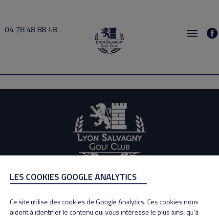
04 78 48 88 48
Xolin 2026-06-01 14:00 → 2026-06-01 15:00
LES COOKIES GOOGLE ANALYTICS
ADRESSE
Adresse : 100, Rue des Granges
Ce site utilise des cookies de Google Analytics. Ces cookies nous
69890 La Tour de Salvagny
aident à identifier le contenu qui vous intéresse le plus ainsi qu'à
Tél : 04 78 48 88 48