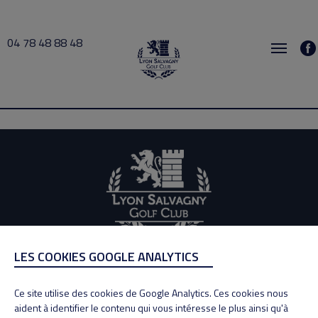
04 78 48 88 48
Absent 2020-12-06 11:30 → 2020-12-06 20:00
LES COOKIES GOOGLE ANALYTICS
ADRESSE
Adresse : 100, Rue des Granges
Ce site utilise des cookies de Google Analytics. Ces cookies nous
69890 La Tour de Salvagny
aident à identifier le contenu qui vous intéresse le plus ainsi qu'à
Tél : 04 78 48 88 48