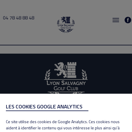
04 78 48 88 48
BERTHÉLÉMÉ 2021-03-08 15:30 → 2021-03-08 16:30
LES COOKIES GOOGLE ANALYTICS
ADRESSE
Adresse : 100, Rue des Granges
Ce site utilise des cookies de Google Analytics. Ces cookies nous
69890 La Tour de Salvagny
aident à identifier le contenu qui vous intéresse le plus ainsi qu'à
Tél : 04 78 48 88 48