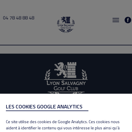
04 78 48 88 48
Buisson 2020-10-24 12:30 → 2020-10-24 13:00
LES COOKIES GOOGLE ANALYTICS
ADRESSE
Adresse : 100, Rue des Granges
Ce site utilise des cookies de Google Analytics. Ces cookies nous
69890 La Tour de Salvagny
aident à identifier le contenu qui vous intéresse le plus ainsi qu'à
Tél : 04 78 48 88 48