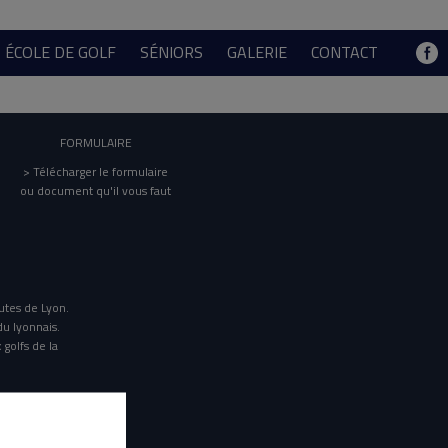
ÉCOLE DE GOLF
SÉNIORS
GALERIE
CONTACT
FORMULAIRE
> Télécharger le formulaire
ou document qu'il vous faut
utes de Lyon.
du lyonnais.
 golfs de la