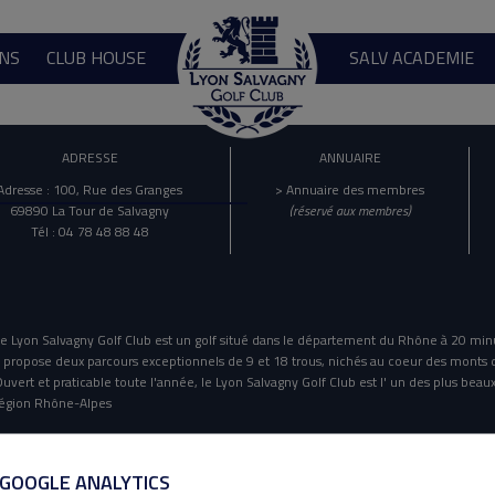
NS
CLUB HOUSE
SALV ACADEMIE
ADRESSE
ANNUAIRE
Adresse : 100, Rue des Granges
> Annuaire des membres
69890 La Tour de Salvagny
(réservé aux membres)
Tél : 04 78 48 88 48
e Lyon Salvagny Golf Club est un golf situé dans le département du Rhône à 20 min
l propose deux parcours exceptionnels de 9 et 18 trous, nichés au coeur des monts 
uvert et praticable toute l'année, le Lyon Salvagny Golf Club est l' un des plus beaux
égion Rhône-Alpes
Mentions Légales
Politique De Confidentialité
 GOOGLE ANALYTICS