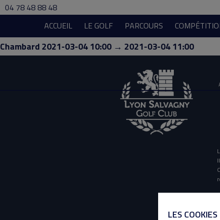
04 78 48 88 48
ACCUEIL
LE GOLF
PARCOURS
COMPÉTITIO
Chambard 2021-03-04 10:00 → 2021-03-04 11:00
L
I
O
r
LES COOKIES