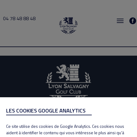
04 78 48 88 48
Cours collectifs 2020-10-05 14:00 → 2020-10-05 15:30
LES COOKIES GOOGLE ANALYTICS
ADRESSE
Adresse : 100, Rue des Granges
Ce site utilise des cookies de Google Analytics. Ces cookies nous
69890 La Tour de Salvagny
aident à identifier le contenu qui vous intéresse le plus ainsi qu'à
Tél : 04 78 48 88 48