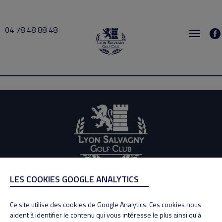
04 78 48 88 48
Cours collectifs 2020-10-24 16:00 → 2020-10-24 17:30
LES COOKIES GOOGLE ANALYTICS
ADRESSE
Adresse : 100, Rue des Granges
Ce site utilise des cookies de Google Analytics. Ces cookies nous
69890 La Tour de Salvagny
aident à identifier le contenu qui vous intéresse le plus ainsi qu'à
Tél : 04 78 48 88 48