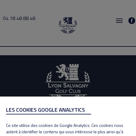
04 78 48 88 48
Déjeuner 2020-10-24 12:30 → 2020-10-24 13:00
LES COOKIES GOOGLE ANALYTICS
ADRESSE
Adresse : 100, Rue des Granges
Ce site utilise des cookies de Google Analytics. Ces cookies nous
69890 La Tour de Salvagny
aident à identifier le contenu qui vous intéresse le plus ainsi qu'à
Tél : 04 78 48 88 48