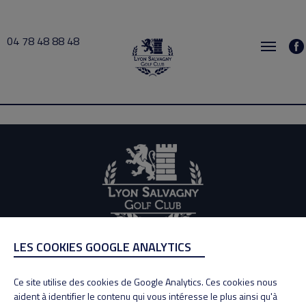
04 78 48 88 48
Dominique 2020-11-30 13:00 → 2020-11-30 14:00
LES COOKIES GOOGLE ANALYTICS
ADRESSE
Adresse : 100, Rue des Granges
Ce site utilise des cookies de Google Analytics. Ces cookies nous
69890 La Tour de Salvagny
aident à identifier le contenu qui vous intéresse le plus ainsi qu'à
Tél : 04 78 48 88 48