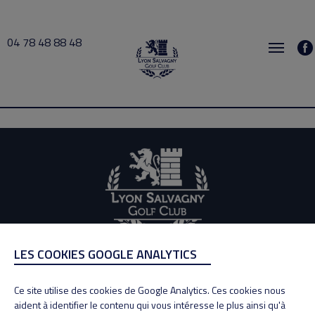
04 78 48 88 48
Dominique 2021-03-11 14:30 → 2021-03-11 15:00
LES COOKIES GOOGLE ANALYTICS
ADRESSE
Adresse : 100, Rue des Granges
Ce site utilise des cookies de Google Analytics. Ces cookies nous
69890 La Tour de Salvagny
aident à identifier le contenu qui vous intéresse le plus ainsi qu'à
Tél : 04 78 48 88 48