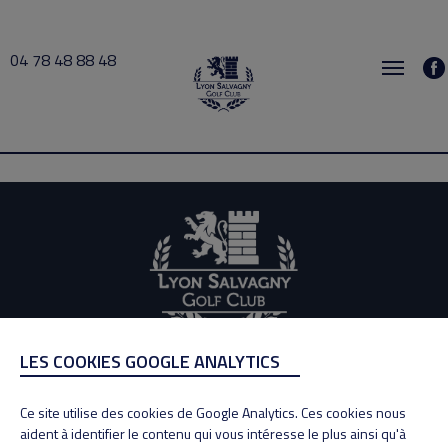
04 78 48 88 48
DORI 2024-10-15 18:00 → 2024-10-15 19:00
LES COOKIES GOOGLE ANALYTICS
ADRESSE
Adresse : 100, Rue des Granges
Ce site utilise des cookies de Google Analytics. Ces cookies nous
69890 La Tour de Salvagny
aident à identifier le contenu qui vous intéresse le plus ainsi qu'à
Tél : 04 78 48 88 48