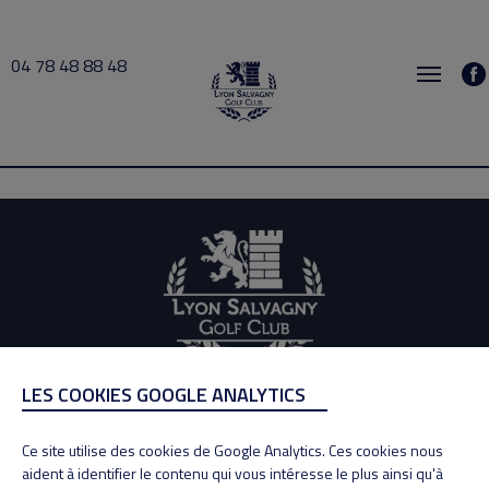
04 78 48 88 48
Edg 2020-12-16 09:30 → 2020-12-16 11:00
LES COOKIES GOOGLE ANALYTICS
ADRESSE
Adresse : 100, Rue des Granges
Ce site utilise des cookies de Google Analytics. Ces cookies nous
69890 La Tour de Salvagny
aident à identifier le contenu qui vous intéresse le plus ainsi qu'à
Tél : 04 78 48 88 48