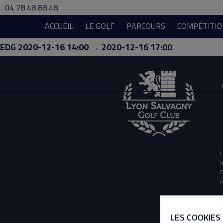
04 78 48 88 48
ACCUEIL
LE GOLF
PARCOURS
COMPÉTITIO
EDG 2020-12-16 14:00 → 2020-12-16 17:00
L
I
O
r
LES COOKIES