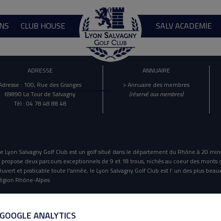
NS
CLUB HOUSE
SALV ACADEMIE
ADRESSE
ANNUAIRE
Adresse : 100, Rue des Granges
> Annuaire des membres
69890 La Tour de Salvagny
(réservé aux membres)
Tél : 04 78 48 88 48
e Lyon Salvagny Golf Club est un golf situé dans le département du Rhône à 20 min
l propose deux parcours exceptionnels de 9 et 18 trous, nichés au coeur des monts 
uvert et praticable toute l'année, le Lyon Salvagny Golf Club est l' un des plus beaux
égion Rhône-Alpes
Mentions Légales
Politique De Confidentialité
 GOOGLE ANALYTICS