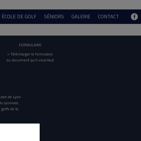
ÉCOLE DE GOLF
SÉNIORS
GALERIE
CONTACT
FORMULAIRE
> Télécharger le formulaire
ou document qu'il vous faut
utes de Lyon.
du lyonnais.
 golfs de la