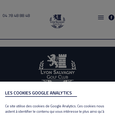
04 78 48 88 48
Edg 2024-12-04 14:00 → 2024-12-04 17:00
LES COOKIES GOOGLE ANALYTICS
ADRESSE
Adresse : 100, Rue des Granges
Ce site utilise des cookies de Google Analytics. Ces cookies nous
69890 La Tour de Salvagny
aident à identifier le contenu qui vous intéresse le plus ainsi qu'à
Tél : 04 78 48 88 48