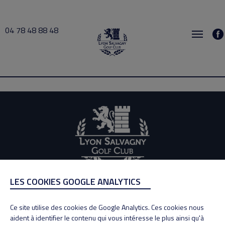
04 78 48 88 48
Ent dames 1 2021-03-21 10:00 → 2021-03-21 12:00
LES COOKIES GOOGLE ANALYTICS
ADRESSE
Adresse : 100, Rue des Granges
Ce site utilise des cookies de Google Analytics. Ces cookies nous
69890 La Tour de Salvagny
aident à identifier le contenu qui vous intéresse le plus ainsi qu'à
Tél : 04 78 48 88 48