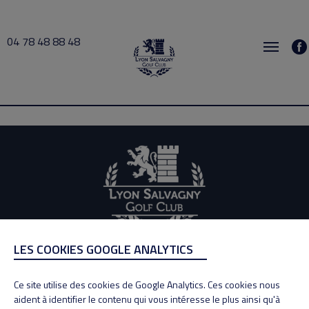
04 78 48 88 48
FAURY 2021-03-19 14:00 → 2021-03-19 15:30
LES COOKIES GOOGLE ANALYTICS
ADRESSE
Adresse : 100, Rue des Granges
Ce site utilise des cookies de Google Analytics. Ces cookies nous
69890 La Tour de Salvagny
aident à identifier le contenu qui vous intéresse le plus ainsi qu'à
Tél : 04 78 48 88 48