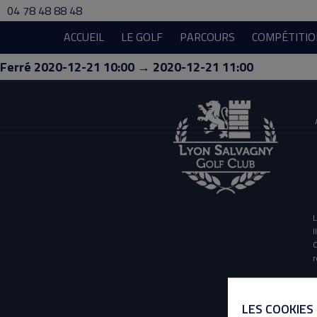
04 78 48 88 48
ACCUEIL
LE GOLF
PARCOURS
COMPÉTITIO
Ferré 2020-12-21 10:00 → 2020-12-21 11:00
L
I
O
r
LES COOKIES