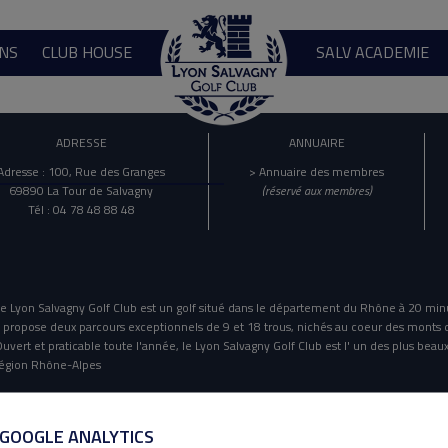
NS
CLUB HOUSE
SALV ACADEMIE
ADRESSE
ANNUAIRE
Adresse : 100, Rue des Granges
> Annuaire des membres
69890 La Tour de Salvagny
(réservé aux membres)
Tél : 04 78 48 88 48
e Lyon Salvagny Golf Club est un golf situé dans le département du Rhône à 20 min
l propose deux parcours exceptionnels de 9 et 18 trous, nichés au coeur des monts 
uvert et praticable toute l'année, le Lyon Salvagny Golf Club est l' un des plus beaux
égion Rhône-Alpes
Mentions Légales
Politique De Confidentialité
 GOOGLE ANALYTICS