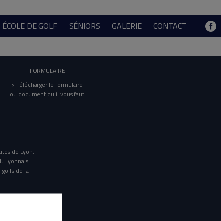
ÉCOLE DE GOLF
SÉNIORS
GALERIE
CONTACT
FORMULAIRE
> Télécharger le formulaire
ou document qu'il vous faut
utes de Lyon.
du lyonnais.
 golfs de la