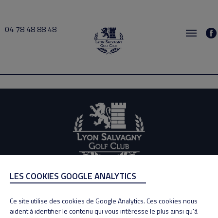
04 78 48 88 48
Gonntier 2020-12-07 10:00 → 2020-12-07 11:00
LES COOKIES GOOGLE ANALYTICS
ADRESSE
Adresse : 100, Rue des Granges
Ce site utilise des cookies de Google Analytics. Ces cookies nous
69890 La Tour de Salvagny
aident à identifier le contenu qui vous intéresse le plus ainsi qu'à
Tél : 04 78 48 88 48