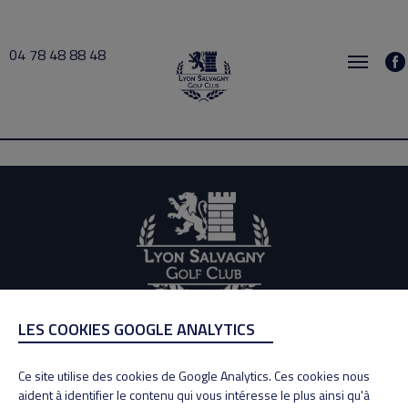
04 78 48 88 48
Gontier 2020-10-26 09:00 → 2020-10-26 10:00
LES COOKIES GOOGLE ANALYTICS
ADRESSE
Adresse : 100, Rue des Granges
Ce site utilise des cookies de Google Analytics. Ces cookies nous
69890 La Tour de Salvagny
aident à identifier le contenu qui vous intéresse le plus ainsi qu'à
Tél : 04 78 48 88 48