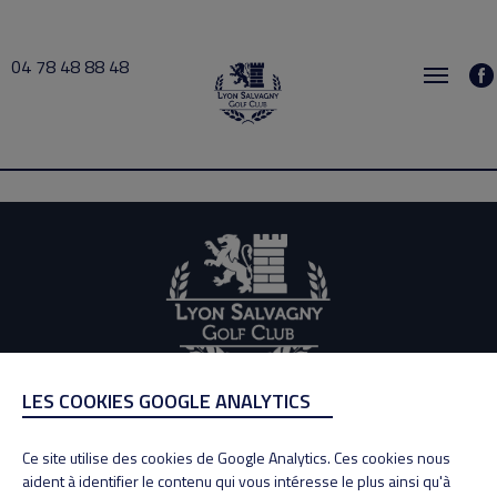
04 78 48 88 48
JOUAN 2020-12-02 13:30 → 2020-12-02 14:00
LES COOKIES GOOGLE ANALYTICS
ADRESSE
Adresse : 100, Rue des Granges
Ce site utilise des cookies de Google Analytics. Ces cookies nous
69890 La Tour de Salvagny
aident à identifier le contenu qui vous intéresse le plus ainsi qu'à
Tél : 04 78 48 88 48