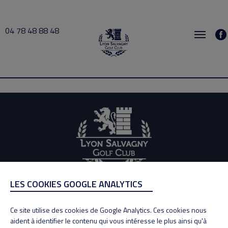
04 78 48 88 48
JULLIEN 2021-02-21 09:00 → 2021-02-21 11:00
LES COOKIES GOOGLE ANALYTICS
ADRESSE
Adresse : 100, Rue des Granges
Ce site utilise des cookies de Google Analytics. Ces cookies nous
69890 La Tour de Salvagny
aident à identifier le contenu qui vous intéresse le plus ainsi qu'à
Tél : 04 78 48 88 48