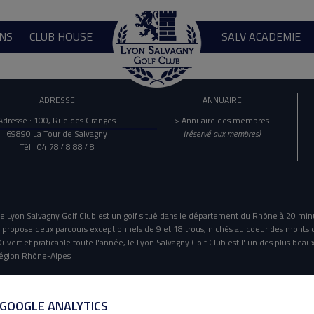
NS
CLUB HOUSE
SALV ACADEMIE
ADRESSE
ANNUAIRE
Adresse : 100, Rue des Granges
> Annuaire des membres
69890 La Tour de Salvagny
(réservé aux membres)
Tél : 04 78 48 88 48
e Lyon Salvagny Golf Club est un golf situé dans le département du Rhône à 20 min
l propose deux parcours exceptionnels de 9 et 18 trous, nichés au coeur des monts 
uvert et praticable toute l'année, le Lyon Salvagny Golf Club est l' un des plus beaux
égion Rhône-Alpes
Mentions Légales
Politique De Confidentialité
 GOOGLE ANALYTICS