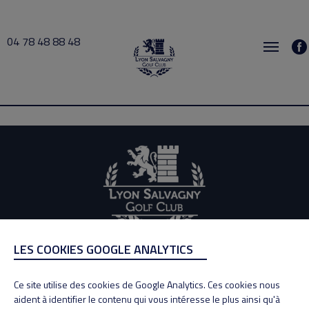
04 78 48 88 48
Larretche 2021-02-20 11:00 → 2021-02-20 16:30
LES COOKIES GOOGLE ANALYTICS
ADRESSE
Adresse : 100, Rue des Granges
Ce site utilise des cookies de Google Analytics. Ces cookies nous
69890 La Tour de Salvagny
aident à identifier le contenu qui vous intéresse le plus ainsi qu'à
Tél : 04 78 48 88 48